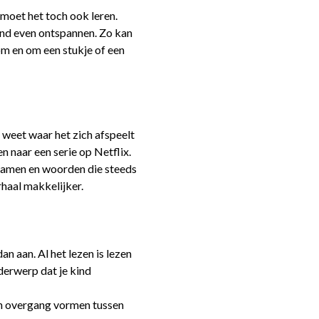
 moet het toch ook leren.
kind even ontspannen. Zo kan
 om en om een stukje of een
e weet waar het zich afspeelt
en naar een serie op Netflix.
 Namen en woorden die steeds
haal makkelijker.
 aan. Al het lezen is lezen
derwerp dat je kind
n overgang vormen tussen