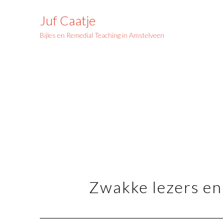
Ga
naar
Juf Caatje
de
Bijles en Remedial Teaching in Amstelveen
inhoud
Zwakke lezers en l