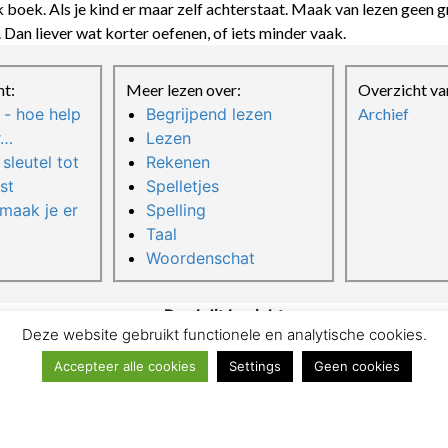
k boek. Als je kind er maar zelf achterstaat. Maak van lezen geen gr
 Dan liever wat korter oefenen, of iets minder vaak.
nt:
Meer lezen over:
Overzicht van
s - hoe help
Begrijpend lezen
Archief
r…
Lezen
sleutel tot
Rekenen
st
Spelletjes
maak je er
Spelling
Taal
Woordenschat
Deel dit bericht
Deze website gebruikt functionele en analytische cookies.
Accepteer alle cookies
Settings
Geen cookies