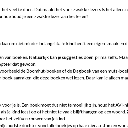
or het veel te doen. Dat maakt het voor zwakke lezers is het alleen
r hoe houd je een zwakke lezer aan het lezen?
 daarom niet minder belangrijk. Je kind heeft een eigen smaak en di
eken van boeken. Natuurlijk kan je suggesties doen, prima zelfs. Maa
ccepteer dat gewoon.
bijvoorbeeld de Boomhut-boeken of de Dagboek van een muts-boeke
n boek aanraken, die deze boeken wel lezen. Daar kan je alleen maar
jk voor je is. Een boek moet dus niet te moeilijk zijn, houd het AVI-n
ls je kind leest op of het niet te vaak blijft hangen op een woord. Z
or het zelfvertrouwen van je kind.
mijn oudste dochter vond alle boekjes op haar niveau stom en worst